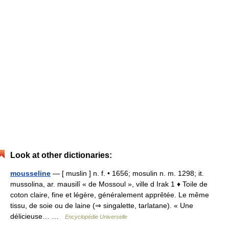
Look at other dictionaries:
mousseline
— [ muslin ] n. f. • 1656; mosulin n. m. 1298; it.
mussolina, ar. mausilî « de Mossoul », ville d Irak 1 ♦ Toile de
coton claire, fine et légère, généralement apprêtée. Le même
tissu, de soie ou de laine (⇒ singalette, tarlatane). « Une
délicieuse… …
Encyclopédie Universelle