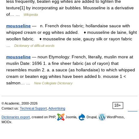
less frequently, beaten egg whites are added to lighten the
texture[1] by incorporating air bubbles. Mousseline is a derivative
of… …
Wikipedia
mousseline
— n. French dress fabric; hollandaise sauce with
whipped cream or egg whites added. ♦ mousseline de laine, light
woollen fabric. ♦ mousseline de soie, gauzy silk or rayon fabric
…
Dictionary of difficult words
mousseline
— noun Etymology: French, literally, muslin more at
muslin Date: 1696 1. a fine sheer fabric (as of rayon) that
resembles muslin 2. a. a sauce (as hollandaise) to which whipped
cream or beaten egg whites have been added b. mousse 1 <
salmon… …
New Collegiate Dictionary
© Academic, 2000-2026
18+
Contact us:
Technical Support
,
Advertising
Dictionaries export
, created on PHP,
Joomla,
Drupal,
WordPress,
MODx.