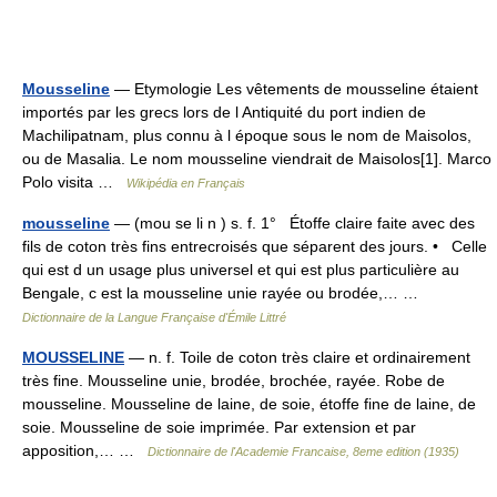
Mousseline
— Etymologie Les vêtements de mousseline étaient
importés par les grecs lors de l Antiquité du port indien de
Machilipatnam, plus connu à l époque sous le nom de Maisolos,
ou de Masalia. Le nom mousseline viendrait de Maisolos[1]. Marco
Polo visita …
Wikipédia en Français
mousseline
— (mou se li n ) s. f. 1° Étoffe claire faite avec des
fils de coton très fins entrecroisés que séparent des jours. • Celle
qui est d un usage plus universel et qui est plus particulière au
Bengale, c est la mousseline unie rayée ou brodée,… …
Dictionnaire de la Langue Française d'Émile Littré
MOUSSELINE
— n. f. Toile de coton très claire et ordinairement
très fine. Mousseline unie, brodée, brochée, rayée. Robe de
mousseline. Mousseline de laine, de soie, étoffe fine de laine, de
soie. Mousseline de soie imprimée. Par extension et par
apposition,… …
Dictionnaire de l'Academie Francaise, 8eme edition (1935)