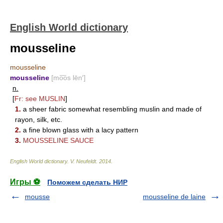
English World dictionary
mousseline
mousseline
mousseline
[mo͞os lēn′]
n.
[
Fr: see
MUSLIN
]
1.
a sheer fabric somewhat resembling muslin and made of
rayon, silk, etc.
2.
a fine blown glass with a lacy pattern
3.
MOUSSELINE SAUCE
English World dictionary
.
V. Neufeldt
.
2014
.
Игры ⚽
Поможем сделать НИР
mousse
mousseline de laine