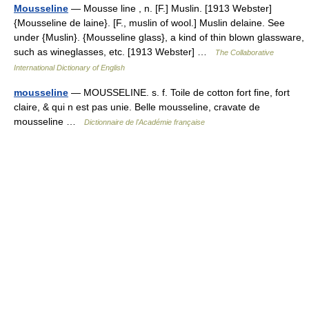
Mousseline
— Mousse line , n. [F.] Muslin. [1913 Webster]
{Mousseline de laine}. [F., muslin of wool.] Muslin delaine. See
under {Muslin}. {Mousseline glass}, a kind of thin blown glassware,
such as wineglasses, etc. [1913 Webster] …
The Collaborative
International Dictionary of English
mousseline
— MOUSSELINE. s. f. Toile de cotton fort fine, fort
claire, & qui n est pas unie. Belle mousseline, cravate de
mousseline …
Dictionnaire de l'Académie française