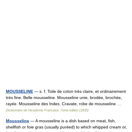
MOUSSELINE
— s. f. Toile de coton très claire, et ordinairement
très fine. Belle mousseline. Mousseline unie, brodée, brochée,
rayée. Mousseline des Indes. Cravate, robe de mousseline …
Dictionnaire de l'Academie Francaise, 7eme edition (1835)
Mousseline
— A mousseline is a dish based on meat, fish,
shellfish or foie gras (usually puréed) to which whipped cream or,