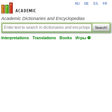
RU
DE
ES
FR
en-academic.com
Academic Dictionaries and Encyclopedias
Search!
Interpretations
Translations
Books
Игры ⚽